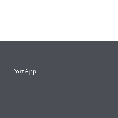
K
PortApp