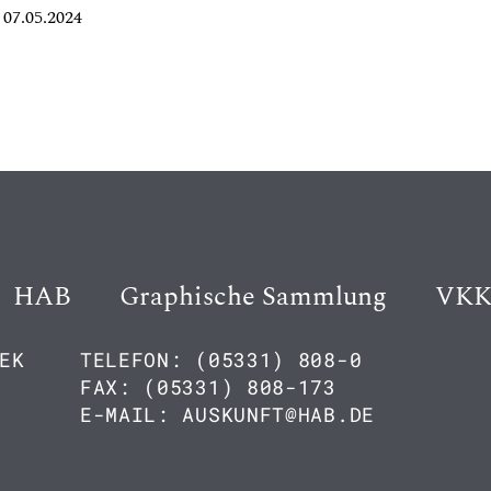
07.05.2024
HAB
Graphische Sammlung
VK
EK
TELEFON: (05331) 808-0
FAX: (05331) 808-173
E-MAIL: AUSKUNFT@HAB.DE