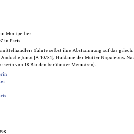
 in Montpellier
7 in Paris
smittelhändlers (führte selbst ihre Abstammung auf das griec
n-Andoche Junot [A 10781], Hofdame der Mutter Napoleons. N
rfasserin von 18 Bänden berühmter Memoiren).
erin
ler
ris
998