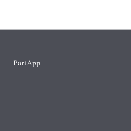
K
PortApp