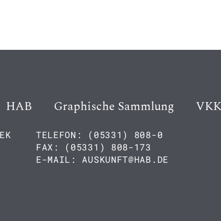
HAB
Graphische Sammlung
VK
EK
TELEFON: (05331) 808-0
FAX: (05331) 808-173
E-MAIL: AUSKUNFT@HAB.DE