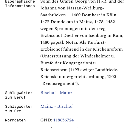
Sohn des Grafen Georg von H.-R. und der
Biographische
Informationen
Johanna von Nassau-Weilburg-
Saarbrücken. – 1460 Domherr in Köln,
1475 Domdekan in Mainz, 1478–1482
wegen Spannungen mit dem reg.
Erzbischof Diether von Isenburg in Rom,
1480 päpstl. Notar. Als Kurfürst-
Erzbischof führend in der Kirchenreform
(Unterstützung der Windesheimer u.
Bursfelder Kongregation) u.
Reichsreform (1495 ewiger Landfriede,
Reichskammergerichtsordnung, 1500
„Reichsregiment“).
Bischof - Mainz
Schlagwörter
zum Beruf
Mainz - Bischof
Schlagwörter
zum Ort
GND:
118656724
Normdaten