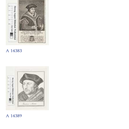
A 14383
A 14389