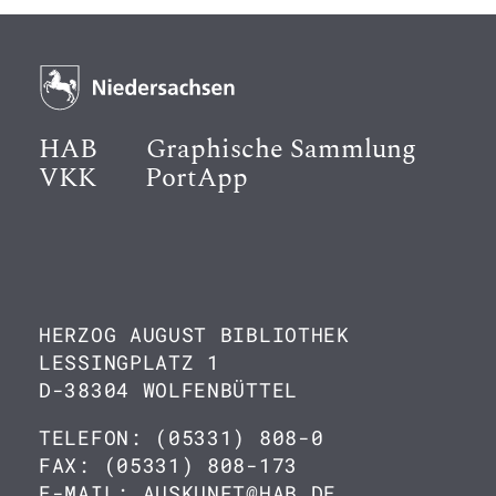
HAB
Graphische Sammlung
VKK
PortApp
HERZOG AUGUST BIBLIOTHEK
LESSINGPLATZ 1
D-38304 WOLFENBÜTTEL
TELEFON: (05331) 808-0
FAX: (05331) 808-173
E-MAIL: AUSKUNFT@HAB.DE