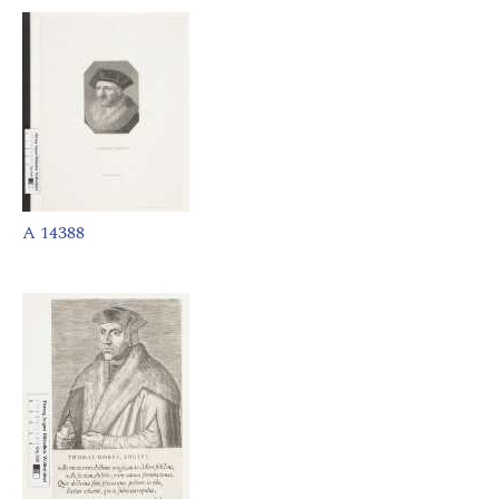
A 14388