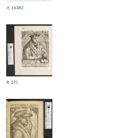
A 14382
B 275