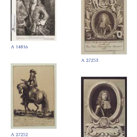
A 14816
A 27253
A 27252