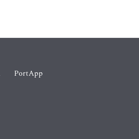
K
PortApp