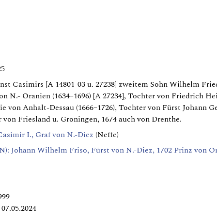
25
nst Casimirs [A 14801-03 u. 27238] zweitem Sohn Wilhelm Friedr
on N.- Oranien (1634–1696) [A 27234], Tochter von Friedrich Hei
e von Anhalt-Dessau (1666–1726), Tochter von Fürst Johann Geo
er von Friesland u. Groningen, 1674 auch von Drenthe.
simir I., Graf von N.-Diez
(Neffe)
Johann Wilhelm Friso, Fürst von N.-Diez, 1702 Prinz von O
999
07.05.2024