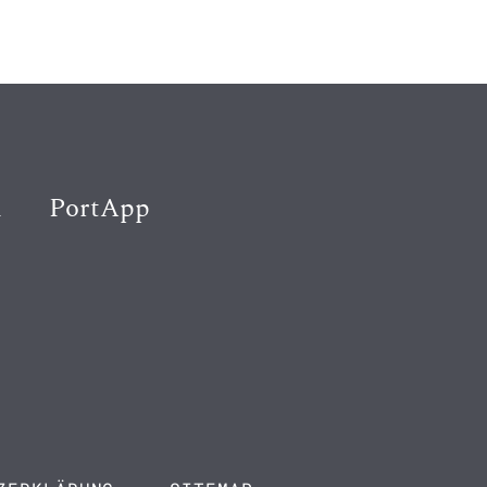
K
PortApp