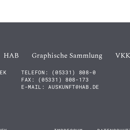
HAB
Graphische Sammlung
VK
EK
TELEFON: (05331) 808-0
FAX: (05331) 808-173
E-MAIL: AUSKUNFT@HAB.DE