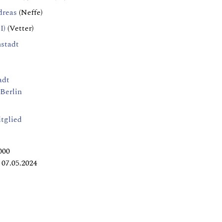
dreas
(Neffe)
I)
(Vetter)
nstadt
adt
Berlin
tglied
000
07.05.2024