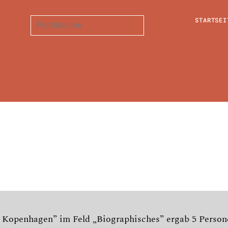
STARTSEI
- Kopenhagen” im Feld „Biographisches” ergab 5 Person