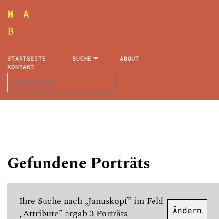
STARTSEITE
SUCHE
ABOUT
KONTAKT
Gefundene Porträts
Ihre Suche nach „Januskopf” im Feld
Ändern
„Attribute” ergab 3 Porträts