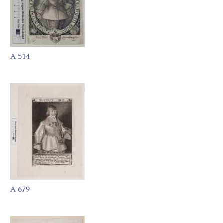
A 514
A 679