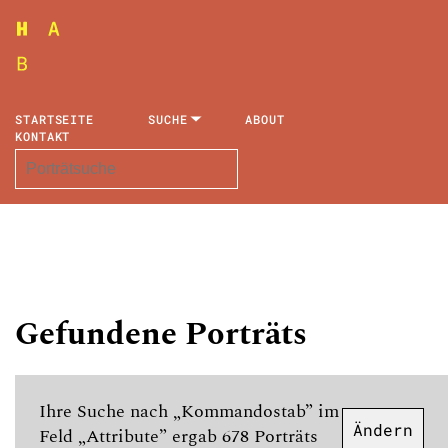
STARTSEITE
SUCHE
ABOUT
KONTAKT
Gefundene Porträts
Ihre Suche nach „Kommandostab” im
Ändern
Feld „Attribute” ergab 678 Porträts