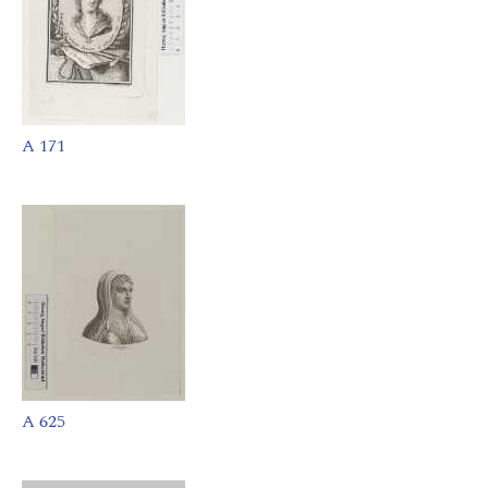
A 171
A 625