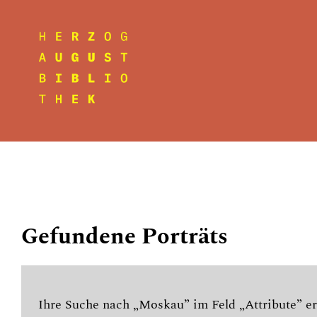
Gefundene Porträts
Ihre Suche nach „Moskau” im Feld „Attribute” er