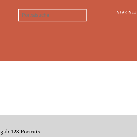
STARTSEI
rgab 128 Porträts