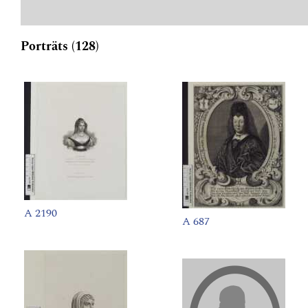
Porträts (128)
A 2190
A 687