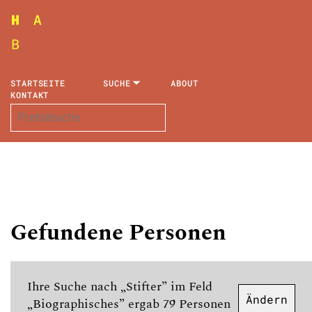
STARTSEITE
SUCHE
ABOUT
KONTAKT
Gefundene Personen
Ihre Suche nach „Stifter” im Feld
Ändern
„Biographisches” ergab 79 Personen