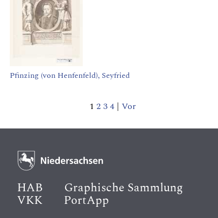
Pfinzing (von Henfenfeld), Seyfried
1
2
3
4
|
Vor
HAB
Graphische Sammlung
VKK
PortApp