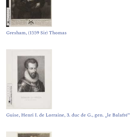
Gresham, (1559 Sir) Thomas
Guise, Henri I. de Lorraine, 3. duc de G., gen. „le Balafré“