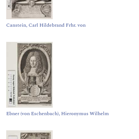
Canstein, Carl Hildebrand Frhr. von
Ebner (von Eschenbach), Hieronymus Wilhelm