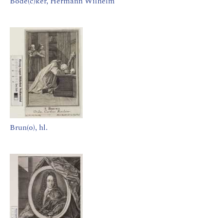
Böde(c)ker, Hermann Wilhelm
Brun(o), hl.