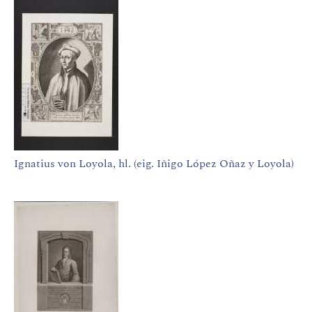
Ignatius von Loyola, hl. (eig. Iñigo López Oñaz y Loyola)