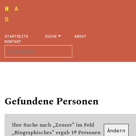
STARTSEITE
SUCHE
ABOUT
KONTAKT
Gefundene Personen
Ihre Suche nach „Zensor” im Feld
Ändern
„Biographisches” ergab 19 Personen