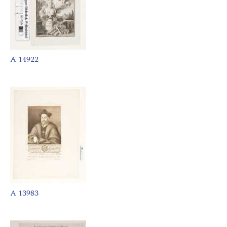
A 14922
A 13983