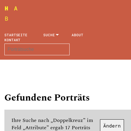
STARTSEITE
SUCHE
ABOUT
KONTAKT
Gefundene Porträts
Ihre Suche nach „Doppelkreuz” im
Ändern
Feld „Attribute” ergab 17 Porträts