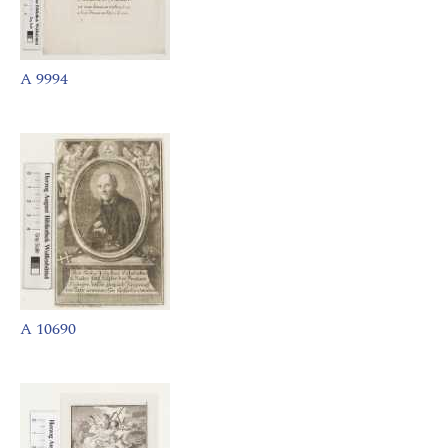
A 9994
A 10690