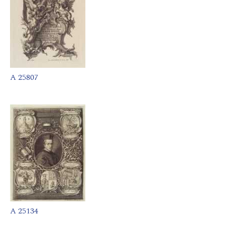
A 25807
A 25134