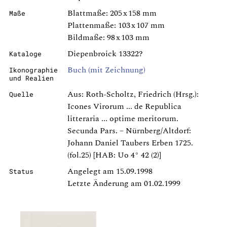
Blattmaße: 205 x 158 mm
Maße
Plattenmaße: 103 x 107 mm
Bildmaße: 98 x 103 mm
Diepenbroick 13322?
Kataloge
Buch (mit Zeichnung)
Ikonographie
und Realien
Aus: Roth-Scholtz, Friedrich (Hrsg.):
Quelle
Icones Virorum ... de Republica
litteraria ... optime meritorum.
Secunda Pars. – Nürnberg/Altdorf:
Johann Daniel Taubers Erben 1725.
(fol.25) [HAB: Uo 4° 42 (2)]
Angelegt am 15.09.1998
Status
Letzte Änderung am 01.02.1999