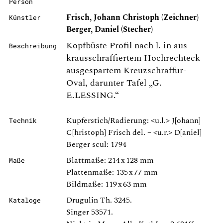
Person
Frisch, Johann Christoph (Zeichner)
Künstler
Berger, Daniel (Stecher)
Kopfbüste Profil nach l. in aus
Beschreibung
krausschraffiertem Hochrechteck
ausgespartem Kreuzschraffur-
Oval, darunter Tafel „G.
E.LESSING.“
Kupferstich/Radierung: <u.l.> J[ohann]
Technik
C[hristoph] Frisch del. – <u.r.> D[aniel]
Berger scul: 1794
Blattmaße: 214 x 128 mm
Maße
Plattenmaße: 135 x 77 mm
Bildmaße: 119 x 63 mm
Drugulin Th. 3245.
Kataloge
Singer 53571.