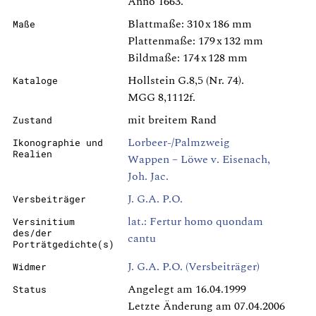
Anno 1663.
Blattmaße: 310 x 186 mm
Maße
Plattenmaße: 179 x 132 mm
Bildmaße: 174 x 128 mm
Hollstein G.8,5 (Nr. 74).
Kataloge
MGG 8,1112f.
mit breitem Rand
Zustand
Lorbeer-/Palmzweig
Ikonographie und
Realien
Wappen – Löwe v. Eisenach,
Joh. Jac.
J. G.A. P.O.
Versbeiträger
lat.: Fertur homo quondam
Versinitium
des/der
cantu
Porträtgedichte(s)
J. G.A. P.O. (Versbeiträger)
Widmer
Angelegt am 16.04.1999
Status
Letzte Änderung am 07.04.2006