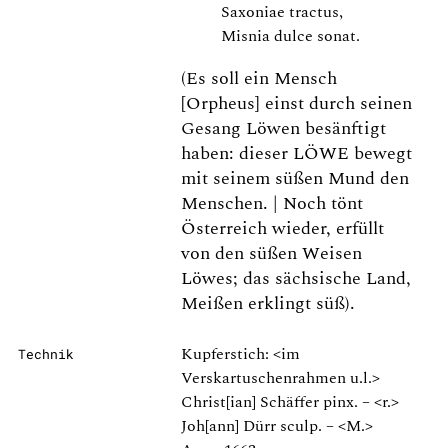
Saxoniae tractus,
Misnia dulce sonat.
(Es soll ein Mensch
[Orpheus] einst durch seinen
Gesang Löwen besänftigt
haben: dieser LÖWE bewegt
mit seinem süßen Mund den
Menschen. | Noch tönt
Österreich wieder, erfüllt
von den süßen Weisen
Löwes; das sächsische Land,
Meißen erklingt süß).
Kupferstich: <im
Technik
Verskartuschenrahmen u.l.>
Christ[ian] Schäffer pinx. – <r.>
Joh[ann] Dürr sculp. – <M.>