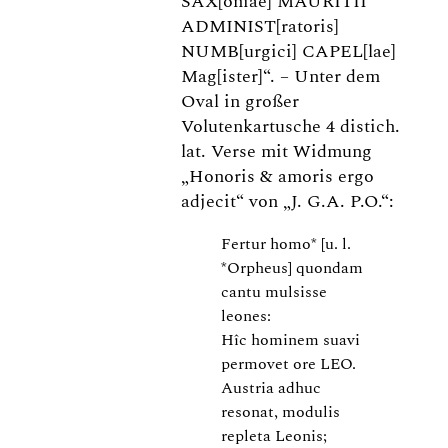
SAX[oniae] MAURITII
ADMINIST[ratoris]
NUMB[urgici] CAPEL[lae]
Mag[ister]“. – Unter dem
Oval in großer
Volutenkartusche 4 distich.
lat. Verse mit Widmung
„Honoris & amoris ergo
adjecit“ von „J. G.A. P.O.“:
Fertur homo* [u. l.
*Orpheus] quondam
cantu mulsisse
leones:
Hîc hominem suavi
permovet ore LEO.
Austria adhuc
resonat, modulis
repleta Leonis;