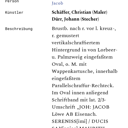
Person
Jacob
Schäffer, Christian (Maler)
Künstler
Dürr, Johann (Stecher)
Brustb. nach r. vor l. kreuz-,
Beschreibung
r. gemustert
vertikalschraffiertem
Hintergrund in von Lorbeer-
u. Palmzweig eingefaßtem
Oval, o. M. mit
Wappenkartusche, innerhalb
eingefaßtem
Parallelschraffur-Rechteck.
Im Oval innen anliegend
Schriftband mit lat. 2/3-
Umschrift „JOH: JACOB
Löwe AB Eisenach.
SERENISS[imi] / DUCIS