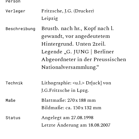
Person
Fritzsche, J.G. (Drucker)
Verleger
Leipzig
Brustb. nach hr., Kopf nach l.
Beschreibung
gewandt, vor angedeutetem
Hintergrund. Unten 2zeil.
Legende „G. JUNG | Berliner
Abgeordneter in der Preussischen
Nationalversammlung.“
Lithographie: <u.l.> Dr[uck] von
Technik
J.G.Fritzsche in Lpzg.
Blattmaße: 270 x 188 mm
Maße
Bildmaße: ca. 150 x 132 mm
Angelegt am 27.08.1998
Status
Letzte Änderung am 18.08.2007