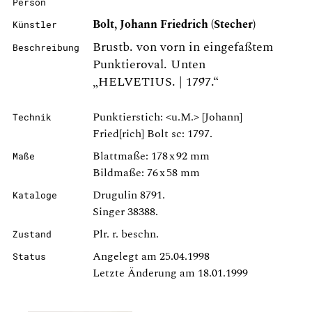
Person
Bolt, Johann Friedrich (Stecher)
Künstler
Brustb. von vorn in eingefaßtem
Beschreibung
Punktieroval. Unten
„HELVETIUS. | 1797.“
Punktierstich: <u.M.> [Johann]
Technik
Fried[rich] Bolt sc: 1797.
Blattmaße: 178 x 92 mm
Maße
Bildmaße: 76 x 58 mm
Drugulin 8791.
Kataloge
Singer 38388.
Plr. r. beschn.
Zustand
Angelegt am 25.04.1998
Status
Letzte Änderung am 18.01.1999