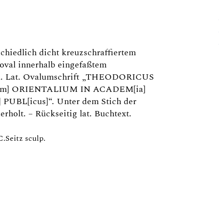
schiedlich dicht kreuzschraffiertem
toval innerhalb eingefaßtem
eck. Lat. Ovalumschrift „THEODORICUS
m] ORIENTALIUM IN ACADEM[ia]
UBL[icus]“. Unter dem Stich der
holt. – Rückseitig lat. Buchtext.
C.Seitz sculp.