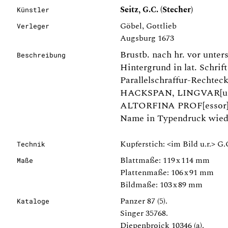
Seitz, G.C. (Stecher)
Künstler
Göbel, Gottlieb
Verleger
Augsburg 1673
Brustb. nach hr. vor unter
Beschreibung
Hintergrund in lat. Schrif
Parallelschraffur-Recht
HACKSPAN, LINGVAR[u
ALTORFINA PROF[essor] P
Name in Typendruck wieder
Kupferstich: <im Bild u.r.> G.
Technik
Blattmaße: 119 x 114 mm
Maße
Plattenmaße: 106 x 91 mm
Bildmaße: 103 x 89 mm
Panzer 87 (5).
Kataloge
Singer 35768.
Diepenbroick 10346 (a).