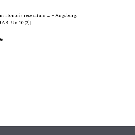
um Honoris reseratum ... – Augsburg:
HAB: Uo 10 (2)]
06