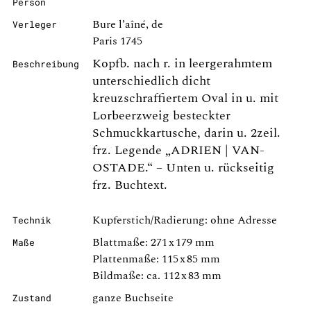
Person
Bure l’aîné, de
Verleger
Paris 1745
Kopfb. nach r. in leergerahmtem
Beschreibung
unterschiedlich dicht
kreuzschraffiertem Oval in u. mit
Lorbeerzweig besteckter
Schmuckkartusche, darin u. 2zeil.
frz. Legende „ADRIEN | VAN-
OSTADE.“ – Unten u. rückseitig
frz. Buchtext.
Kupferstich/Radierung: ohne Adresse
Technik
Blattmaße: 271 x 179 mm
Maße
Plattenmaße: 115 x 85 mm
Bildmaße: ca. 112 x 83 mm
ganze Buchseite
Zustand