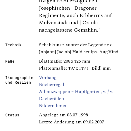
itzigen Ertzherzoglichen
Josephischen | Dragoner
Regimente, auch Erbherrns auf
Mülvenstadt und | Craula
nachgelassene Gemahlin.“
Schabkunst: <unter der Legende r.>
Technik
Joh[ann] Jac[ob] Haid sculps. Aug.Vind.
Blattmaße: 208 x 125 mm
Maße
Plattenmaße: 197 x 119 (= Bild) mm
Vorhang
Ikonographie
und Realien
Bücherregal
Allianzwappen – Hopffgarten, v. / v.
Dacheröden
Bilderrahmen
Angelegt am 03.07.1998
Status
Letzte Änderung am 09.02.2007