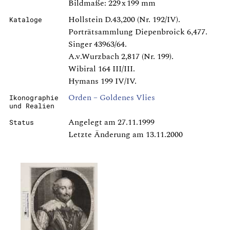
Bildmaße: 229 x 199 mm
Hollstein D.43,200 (Nr. 192/IV).
Kataloge
Porträtsammlung Diepenbroick 6,477.
Singer 43963/64.
A.v.Wurzbach 2,817 (Nr. 199).
Wibiral 164 III/III.
Hymans 199 IV/IV.
Orden – Goldenes Vlies
Ikonographie
und Realien
Angelegt am 27.11.1999
Status
Letzte Änderung am 13.11.2000