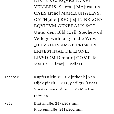
DIETZ &C. EQVES AVREI
VELLERIS. S[acrae] MA[iestatis]
CAES[areae] MARESCHALLVS.
CATH[olici] REG[is] IN BELGIO
EQVITVM GENERALIS &C.“ –
Unter dem Bild 1zeil. Stecher- od.
Verlegerwidmung an die Witwe
„ILLVSTRISSIMAE PRINCIPI
ERNESTINAE DE LIGNE,
EIVSDEM D[omini] COMITIS
VXORI D[icat] D[edicat]“.
Kupferstich: <u.l.> A[nthonis] Van
Technik
Dijck pinxit. – <u.r., getilgt> [Lucas
Vorsterman d.Ä. sc.] – <u.M.> Cum
priuileg:
Blattmaße: 247 x 208 mm
Maße
Plattenmaße: 241 x 202 mm