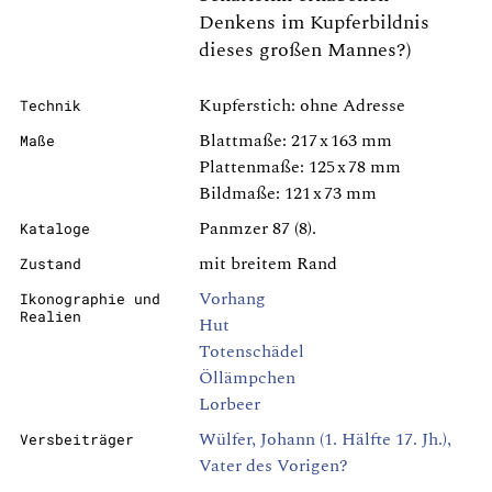
Denkens im Kupferbildnis
dieses großen Mannes?)
Kupferstich: ohne Adresse
Technik
Blattmaße: 217 x 163 mm
Maße
Plattenmaße: 125 x 78 mm
Bildmaße: 121 x 73 mm
Panmzer 87 (8).
Kataloge
mit breitem Rand
Zustand
Vorhang
Ikonographie und
Realien
Hut
Totenschädel
Öllämpchen
Lorbeer
Wülfer, Johann (1. Hälfte 17. Jh.),
Versbeiträger
Vater des Vorigen?