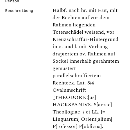
Person
Halbf. nach hr. mit Hut, mit
Beschreibung
der Rechten auf vor dem
Rahmen liegenden
Totenschädel weisend, vor
Kreuzschraffur-Hintergrund
in o. und l. mit Vorhang
drapiertem ov. Rahmen auf
Sockel innerhalb gerahmtem
gemustert
parallelschraffiertem
Rechteck. Lat. 3/4-
Ovalumschrift
„THEODORIC[us]
HACKSPANIVS. S[acrae]
Theol[ogiae] / et LL. [=
Linguarum] Orient[alium]
P[rofessor] P[ublicus].