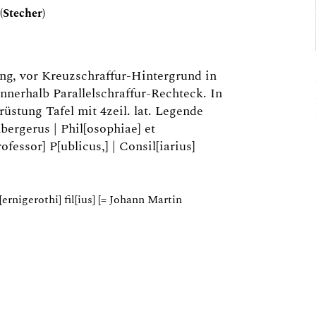
(Stecher)
ng, vor Kreuzschraffur-Hintergrund in
nnerhalb Parallelschraffur-Rechteck. In
rüstung Tafel mit 4zeil. lat. Legende
ergerus | Phil[osophiae] et
ofessor] P[ublicus,] | Consil[iarius]
[ernigerothi] fil[ius] [= Johann Martin