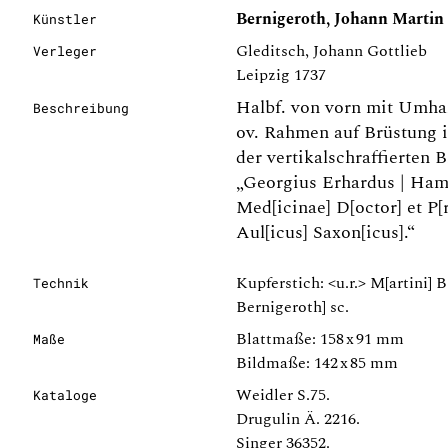
Bernigeroth, Johann Martin 
Künstler
Gleditsch, Johann Gottlieb
Verleger
Leipzig 1737
Halbf. von vorn mit Umha
Beschreibung
ov. Rahmen auf Brüstung i
der vertikalschraffierten B
„Georgius Erhardus | Hamb
Med[icinae] D[octor] et P[r
Aul[icus] Saxon[icus].“
Kupferstich: <u.r.> M[artini] B
Technik
Bernigeroth] sc.
Blattmaße: 158 x 91 mm
Maße
Bildmaße: 142 x 85 mm
Weidler S.75.
Kataloge
Drugulin Ä. 2216.
Singer 36352.