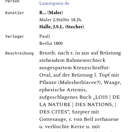
Person
Lamoignon de
R... (Maler)
Künstler
Maler 2.Hälfte 18.Jh.
Halle, J.S.L. (Stecher)
Pauli
Verleger
Berlin 1800
Brustb. nach r. in aus auf Brüstung
Beschreibung
stehendem Rahmenrechteck
ausgespartem Kreuzschraffur-
Oval, auf der Brüstung l. Topf mit
Pflanze (Malesherbiacee?), Waage,
ephesische Artemis,
aufgeschlagenes Buch „LOIS | DE
LA NATURE | DES NATIONS, |
DES CITÉS“, Szepter mit
Gottesauge, r. von Beil zerhauene
u. verlöschte Kerze u. mit