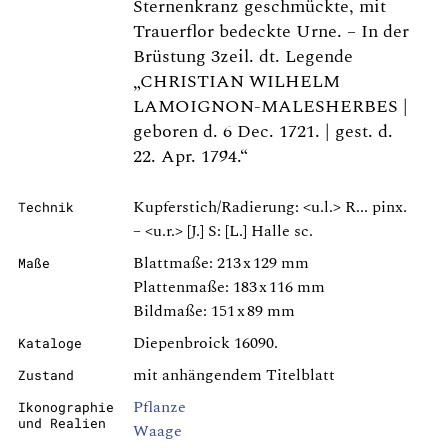
Sternenkranz geschmückte, mit
Trauerflor bedeckte Urne. – In der
Brüstung 3zeil. dt. Legende
„CHRISTIAN WILHELM
LAMOIGNON-MALESHERBES |
geboren d. 6 Dec. 1721. | gest. d.
22. Apr. 1794.“
Kupferstich/Radierung: <u.l.> R... pinx.
Technik
– <u.r.> [J.] S: [L.] Halle sc.
Blattmaße: 213 x 129 mm
Maße
Plattenmaße: 183 x 116 mm
Bildmaße: 151 x 89 mm
Diepenbroick 16090.
Kataloge
mit anhängendem Titelblatt
Zustand
Pflanze
Ikonographie
und Realien
Waage