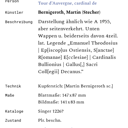
Person
Tour d’Auvergne, cardinal de
Bernigeroth, Martin (Stecher)
Künstler
Darstellung ähnlich wie A 1955,
Beschreibung
aber seitenverkehrt. Unten
Wappen u. beiderseits davon 4zeil.
lat. Legende „Emanuel Theodosius
| Ep[iscop]us Ostiensis, S[anctae]
R[omanae] E[cclesiae] | Cardinalis
Bullionius | Gallus[,] Sacri
Coll[egii] Decanus.“
Kupferstich: [Martin Bernigeroth sc.]
Technik
Blattmaße: 147 x 87 mm
Maße
Bildmaße: 141 x 83 mm
Singer 1226?
Kataloge
Plr. beschn.
Zustand