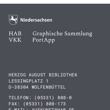
HAB
Graphische Sammlung
VKK
PortApp
HERZOG AUGUST BIBLIOTHEK
LESSINGPLATZ 1
D-38304 WOLFENBÜTTEL
TELEFON: (05331) 808-0
FAX: (05331) 808-173
E-MAIL: AUSKUNFT@HAB.DE