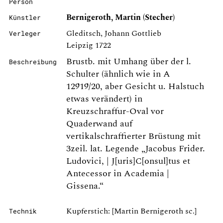
Person
Bernigeroth, Martin (Stecher)
Künstler
Gleditsch, Johann Gottlieb
Verleger
Leipzig 1722
Brustb. mit Umhang über der l.
Beschreibung
Schulter (ähnlich wie in A
12919/20, aber Gesicht u. Halstuch
etwas verändert) in
Kreuzschraffur-Oval vor
Quaderwand auf
vertikalschraffierter Brüstung mit
3zeil. lat. Legende „Jacobus Frider.
Ludovici, | J[uris]C[onsul]tus et
Antecessor in Academia |
Gissena.“
Kupferstich: [Martin Bernigeroth sc.]
Technik