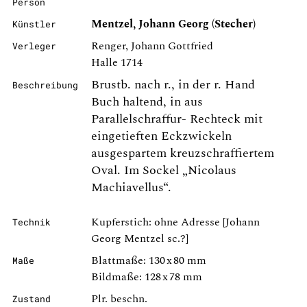
Person
Mentzel, Johann Georg (Stecher)
Künstler
Renger, Johann Gottfried
Verleger
Halle 1714
Brustb. nach r., in der r. Hand
Beschreibung
Buch haltend, in aus
Parallelschraffur- Rechteck mit
eingetieften Eckzwickeln
ausgespartem kreuzschraffiertem
Oval. Im Sockel „Nicolaus
Machiavellus“.
Kupferstich: ohne Adresse [Johann
Technik
Georg Mentzel sc.?]
Blattmaße: 130 x 80 mm
Maße
Bildmaße: 128 x 78 mm
Plr. beschn.
Zustand