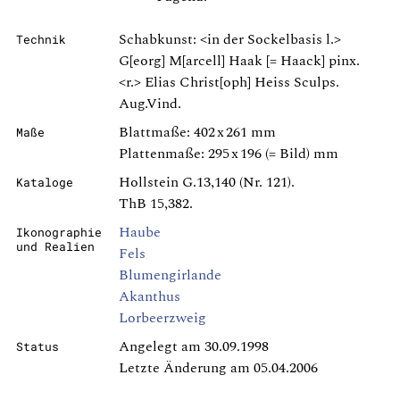
Schabkunst: <in der Sockelbasis l.>
Technik
G[eorg] M[arcell] Haak [= Haack] pinx.
<r.> Elias Christ[oph] Heiss Sculps.
Aug.Vind.
Blattmaße: 402 x 261 mm
Maße
Plattenmaße: 295 x 196 (= Bild) mm
Hollstein G.13,140 (Nr. 121).
Kataloge
ThB 15,382.
Haube
Ikonographie
und Realien
Fels
Blumengirlande
Akanthus
Lorbeerzweig
Angelegt am 30.09.1998
Status
Letzte Änderung am 05.04.2006