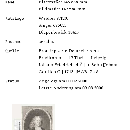
Blattmaße: 145 x 88 mm
Maße
Bildmaße: 143 x 86 mm
Weidler S.120.
Kataloge
Singer 68502.
Diepenbroick 18457.
beschn.
Zustand
Frontispiz zu: Deutsche Acta
Quelle
Eruditorum ... 15.Theil. – Leipzig:
Johann Friedrich [d.Ä.] u. Sohn [Johann
Gottlieb G.] 1713. [HAB: Za 8]
Angelegt am 01.02.2000
Status
Letzte Änderung am 09.08.2000