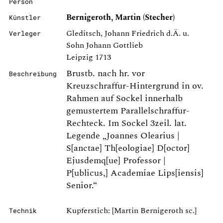
Person
Bernigeroth, Martin (Stecher)
Künstler
Gleditsch, Johann Friedrich d.Ä. u.
Verleger
Sohn Johann Gottlieb
Leipzig 1713
Brustb. nach hr. vor
Beschreibung
Kreuzschraffur-Hintergrund in ov.
Rahmen auf Sockel innerhalb
gemustertem Parallelschraffur-
Rechteck. Im Sockel 3zeil. lat.
Legende „Joannes Olearius |
S[anctae] Th[eologiae] D[octor]
Ejusdemq[ue] Professor |
P[ublicus,] Academiae Lips[iensis]
Senior.“
Kupferstich: [Martin Bernigeroth sc.]
Technik