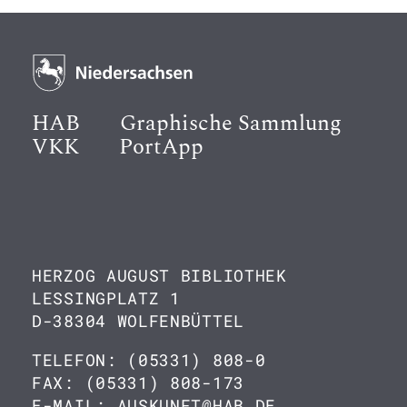
HAB
Graphische Sammlung
VKK
PortApp
HERZOG AUGUST BIBLIOTHEK
LESSINGPLATZ 1
D-38304 WOLFENBÜTTEL
TELEFON: (05331) 808-0
FAX: (05331) 808-173
E-MAIL: AUSKUNFT@HAB.DE