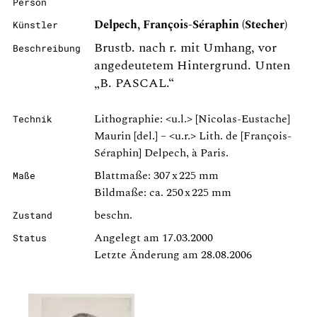
Person
Delpech, François-Séraphin (Stecher)
Künstler
Brustb. nach r. mit Umhang, vor
Beschreibung
angedeutetem Hintergrund. Unten
„B. PASCAL.“
Lithographie: <u.l.> [Nicolas-Eustache]
Technik
Maurin [del.] – <u.r.> Lith. de [François-
Séraphin] Delpech, à Paris.
Blattmaße: 307 x 225 mm
Maße
Bildmaße: ca. 250 x 225 mm
beschn.
Zustand
Angelegt am 17.03.2000
Status
Letzte Änderung am 28.08.2006