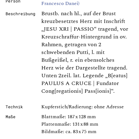
Person
Francesco Danei)
Brustb. nach hl., auf der Brust
Beschreibung
kreuzbesetztes Herz mit Inschrift
„JESU XRI | PASSIO“ tragend, vor
Kreuzschraffur-Hintergrund in ov.
Rahmen, getragen von 2
schwebenden Putti, l. mit
Bußgeißel, r. ein ebensolches
Herz wie der Dargestellte tragend.
Unten 2zeil. lat. Legende „B[eatus]
PAULUS A CRUCE | Fundator
Cong[regationis] Pass[ionis]“.
Kupferstich/Radierung: ohne Adresse
Technik
Blattmaße: 187 x 128 mm
Maße
Plattenmaße: 131 x 88 mm
Bildmaße: ca. 83 x 75 mm