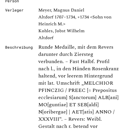
Person
Meyer, Magnus Daniel
Verleger
Altdorf 1707–1734, +1734 <Sohn von
Heinrich M.>
Kohles, Jobst Wilhelm
Altdorf
Runde Medaille, mit dem Revers
Beschreibung
darunter durch Ziersteg
verbunden. – Fast Halbf. Profil
nach l., in den Händen Rosenkranz
haltend, vor leerem Hintergrund
mit lat. Umschrift „MELCHIOR
PFINCZIG / PREEC [= Prepositus
ecclesiarum] S[anctorum] ALB[ani]
MO[guntiae] ET SEB[aldi]
N[oribergae] | AET[atis] ANNO /
XXXVIII“. – Revers: Weibl.
Gestalt nach r. betend vor