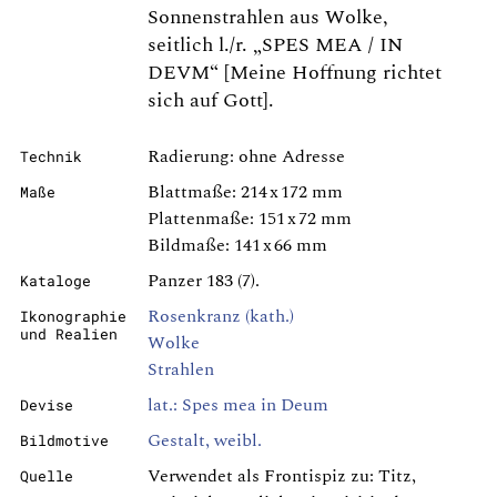
Sonnenstrahlen aus Wolke,
seitlich l./r. „SPES MEA / IN
DEVM“ [Meine Hoffnung richtet
sich auf Gott].
Radierung: ohne Adresse
Technik
Blattmaße: 214 x 172 mm
Maße
Plattenmaße: 151 x 72 mm
Bildmaße: 141 x 66 mm
Panzer 183 (7).
Kataloge
Rosenkranz (kath.)
Ikonographie
und Realien
Wolke
Strahlen
lat.: Spes mea in Deum
Devise
Gestalt, weibl.
Bildmotive
Verwendet als Frontispiz zu: Titz,
Quelle