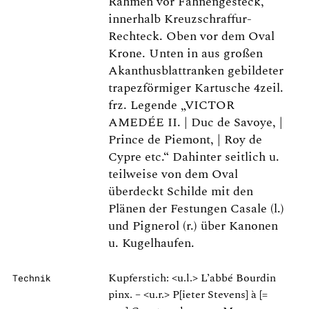
Rahmen vor Fahnengesteck,
innerhalb Kreuzschraffur-
Rechteck. Oben vor dem Oval
Krone. Unten in aus großen
Akanthusblattranken gebildeter
trapezförmiger Kartusche 4zeil.
frz. Legende „VICTOR
AMEDÉE II. | Duc de Savoye, |
Prince de Piemont, | Roy de
Cypre etc.“ Dahinter seitlich u.
teilweise von dem Oval
überdeckt Schilde mit den
Plänen der Festungen Casale (l.)
und Pignerol (r.) über Kanonen
u. Kugelhaufen.
Kupferstich: <u.l.> L’abbé Bourdin
Technik
pinx. – <u.r.> P[ieter Stevens] à [=