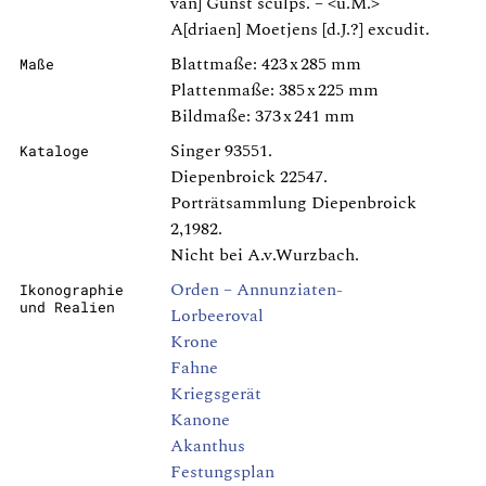
van] Gunst sculps. – <u.M.>
A[driaen] Moetjens [d.J.?] excudit.
Blattmaße: 423 x 285 mm
Maße
Plattenmaße: 385 x 225 mm
Bildmaße: 373 x 241 mm
Singer 93551.
Kataloge
Diepenbroick 22547.
Porträtsammlung Diepenbroick
2,1982.
Nicht bei A.v.Wurzbach.
Orden – Annunziaten-
Ikonographie
und Realien
Lorbeeroval
Krone
Fahne
Kriegsgerät
Kanone
Akanthus
Festungsplan