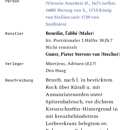
Person
(Vittorio Amedeo) II., 1675 (selbst.
1680) Herzog von S., 1713 König
von Sizilien (seit 1720 von
Sardinien)
Bourdin, l’abbé (Maler)
Künstler
frz. Porträtmaler 1.Hälfte 18.Jh.?
Nicht ermittelt
Gunst, Pieter Stevens van (Stecher)
Moetjens, Adriaen (d.J.?)
Verleger
Den Haag
Brustb. nach l. in besticktem
Beschreibung
Rock über Küraß u. mit
Annunziatenorden unter
Spitzenhalstuch, vor dichtem
Kreuzschraffur-Hintergrund in
mit kreuzbebändertem
Lorbeerkranz belegtem ov.