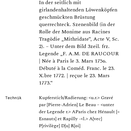
In der seitlich mit
girlandenhaltenden Löwenköpfen
geschmückten Brüstung
querrechteck. Szenenbild (in der
Rolle der Monime aus Racines
Tragödie „Mithridate“, Acte V, Sc.
2). – Unter dem Bild 3zeil. frz.
Legende „F. A.M. DE RAUCOUR
| Née à Paris le 3. Mars 1756.
Débuté à la Coméd. Franc. le 23.
X.bre 1772. | reçue le 23. Mars
1773.“
Kupferstich/Radierung: <u.r.> Gravé
Technik
par [Pierre-Adrien] Le Beau – <unter
der Legende r.> AParis chez Hénault [=
Esnauts] et Rapilly -<l.> A[vec]
P[rivilège] D[u] R[oi]