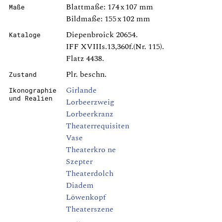
Blattmaße: 174 x 107 mm
Maße
Bildmaße: 155 x 102 mm
Diepenbroick 20654.
Kataloge
IFF XVIIIs.13,360f.(Nr. 115).
Flatz 4438.
Plr. beschn.
Zustand
Girlande
Ikonographie
und Realien
Lorbeerzweig
Lorbeerkranz
Theaterrequisiten
Vase
Theaterkro ne
Szepter
Theaterdolch
Diadem
Löwenkopf
Theaterszene