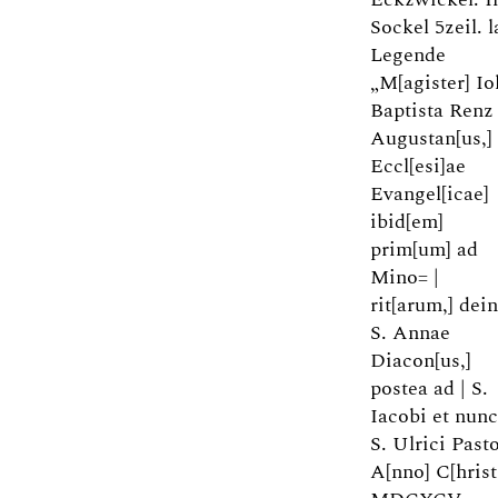
Sockel 5zeil. l
Legende
„M[agister] Io
Baptista Renz
Augustan[us,] 
Eccl[esi]ae
Evangel[icae]
ibid[em]
prim[um] ad
Mino= |
rit[arum,] dei
S. Annae
Diacon[us,]
postea ad | S.
Iacobi et nunc
S. Ulrici Pasto
A[nno] C[hrist