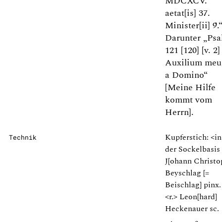
MDCXCV.
aetat[is] 37.
Minister[ii] 9.
Darunter „Psa
121 [120] [v. 2]
Auxilium me
a Domino“
[Meine Hilfe
kommt vom
Herrn].
Kupferstich: <in
Technik
der Sockelbasis 
J[ohann Christo
Beyschlag [=
Beischlag] pinx.
<r.> Leon[hard]
Heckenauer sc.