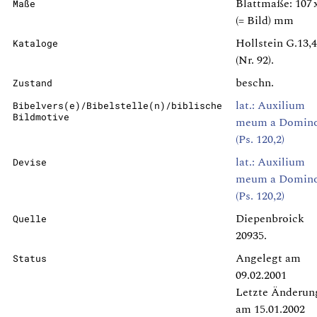
Blattmaße: 107 x
Maße
(= Bild) mm
Hollstein G.13,
Kataloge
(Nr. 92).
beschn.
Zustand
lat.: Auxilium
Bibelvers(e)/Bibelstelle(n)/biblische
Bildmotive
meum a Domin
(Ps. 120,2)
lat.: Auxilium
Devise
meum a Domin
(Ps. 120,2)
Diepenbroick
Quelle
20935.
Angelegt am
Status
09.02.2001
Letzte Änderun
am 15.01.2002