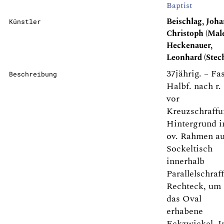
Baptist
Beischlag, Joh
Künstler
Christoph (Male
Heckenauer,
Leonhard (Stec
37jährig. – Fa
Beschreibung
Halbf. nach r.
vor
Kreuzschraffu
Hintergrund i
ov. Rahmen au
Sockeltisch
innerhalb
Parallelschraf
Rechteck, um
das Oval
erhabene
Eckzwickel. 