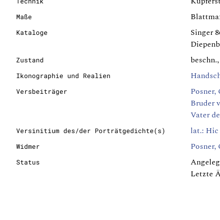
Kupfers
Technik
Blattmaß
Maße
Singer 
Kataloge
Diepenb
beschn.,
Zustand
Handsc
Ikonographie und Realien
Posner, 
Versbeiträger
Bruder v
Vater d
lat.: Hi
Versinitium des/der Porträtgedichte(s)
Posner, 
Widmer
Angeleg
Status
Letzte 