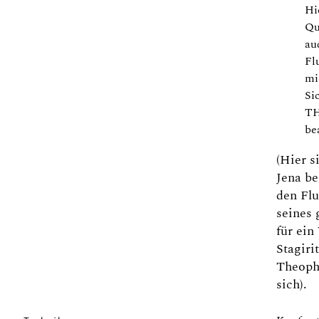
Hi
Qu
aud
Fl
mi
Si
TH
be
(Hier s
Jena be
den Fl
seines
für ein
Stagirit
Theophr
sich).