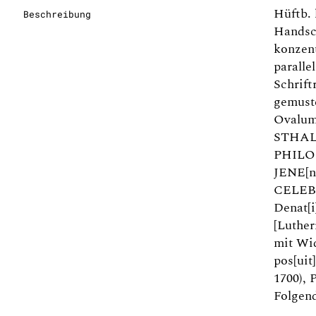
Hüftb. 
Beschreibung
Handsc
konzent
paralle
Schrift
gemuste
Ovalum
STHALI
PHILOS
JENE[ns
CELEBE
Denat[i
[Luther
mit Wi
pos[uit
1700), 
Folgend