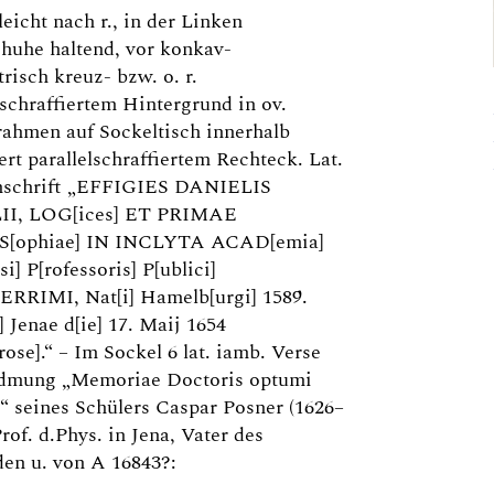
leicht nach r., in der Linken
huhe haltend, vor konkav-
risch kreuz- bzw. o. r.
lschraffiertem Hintergrund in ov.
rahmen auf Sockeltisch innerhalb
rt parallelschraffiertem Rechteck. Lat.
schrift „EFFIGIES DANIELIS
I, LOG[ices] ET PRIMAE
[ophiae] IN INCLYTA ACAD[emia]
i] P[rofessoris] P[ublici]
RRIMI, Nat[i] Hamelb[urgi] 1589.
] Jenae d[ie] 17. Maij 1654
rose].“ – Im Sockel 6 lat. iamb. Verse
dmung „Memoriae Doctoris optumi
]“ seines Schülers Caspar Posner (1626–
Prof. d.Phys. in Jena, Vater des
en u. von A 16843?: