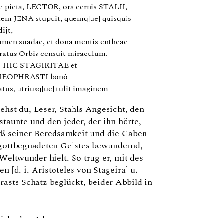
c picta, LECTOR, ora cernis STALII,
em JENA stupuit, quemq[ue] quisquis
ijt,
umen suadae, et dona mentis entheae
ratus Orbis censuit miraculum.
c HIC STAGIRITAE et
EOPHRASTI bonô
atus, utriusq[ue] tulit imaginem.
iehst du, Leser, Stahls Angesicht, den
staunte und den jeder, der ihn hörte,
uß seiner Beredsamkeit und die Gaben
 gottbegnadeten Geistes bewundernd,
 Weltwunder hielt. So trug er, mit des
en [d. i. Aristoteles von Stageira] u.
asts Schatz beglückt, beider Abbild in