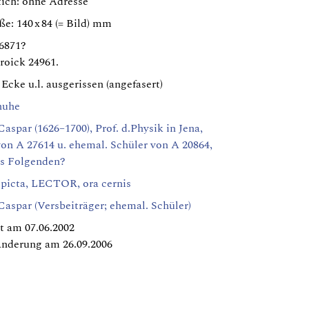
tich: ohne Adresse
e: 140 x 84 (= Bild) mm
86871?
roick 24961.
 Ecke u.l. ausgerissen (angefasert)
huhe
Caspar (1626–1700), Prof. d.Physik in Jena,
on A 27614 u. ehemal. Schüler von A 20864,
es Folgenden?
c picta, LECTOR, ora cernis
Caspar (Versbeiträger; ehemal. Schüler)
t am 07.06.2002
Änderung am 26.09.2006