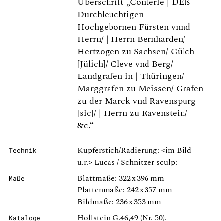
Überschrift „Conterfe | DEß
Durchleuchtigen
Hochgebornen Fürsten vnnd
Herrn/ | Herrn Bernharden/
Hertzogen zu Sachsen/ Gülch
[Jülich]/ Cleve vnd Berg/
Landgrafen in | Thüringen/
Marggrafen zu Meissen/ Grafen
zu der Marck vnd Ravenspurg
[sic]/ | Herrn zu Ravenstein/
&c.“
Kupferstich/Radierung: <im Bild
Technik
u.r.> Lucas / Schnitzer sculp:
Blattmaße: 322 x 396 mm
Maße
Plattenmaße: 242 x 357 mm
Bildmaße: 236 x 353 mm
Hollstein G.46,49 (Nr. 50).
Kataloge