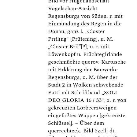
Bild vor Hügellandschaft
Vogelschau-Ansicht
Regensburgs von Süden, r. mit
Einmündung des Regen in die
Donau, ganz l. „Closter
Prifling“ [Prüfening], u. M.
„Closter Bril"[?], u. r. mit
Löwenkopf u. Früchtegirlande
geschmückte querov. Kartusche
mit Erklärung der Bauwerke
Regensburgs, o. M. über der
Stadt 2 in Wolken schwebende
Putti mit Schriftband „SOLI
DEO GLORIA 16 / 33“, o. r. von
gekreuzten Lorbeerzweigen
eingefaßtes Wappen [gekreuzte
Schlüssel]. – Über dem
querrechteck. Bild 5zeil. dt.