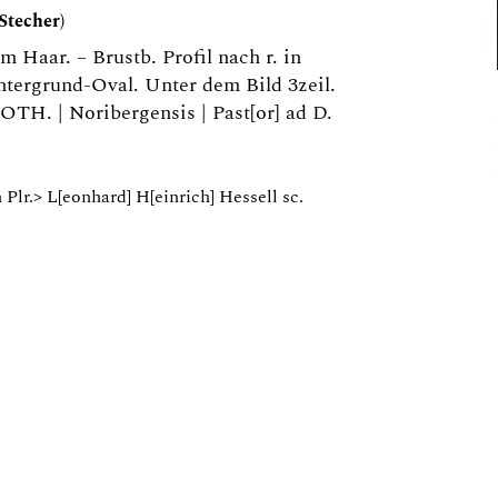
Stecher)
m Haar. – Brustb. Profil nach r. in
tergrund-Oval. Unter dem Bild 3zeil.
OTH. | Noribergensis | Past[or] ad D.
Plr.> L[eonhard] H[einrich] Hessell sc.