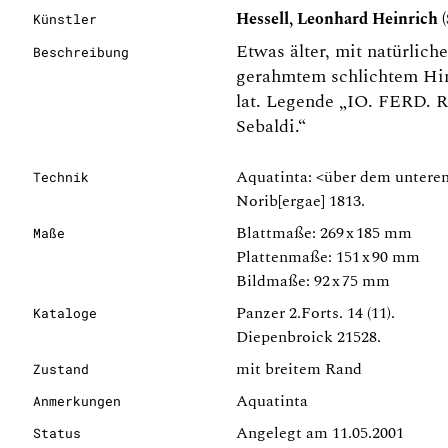
Hessell, Leonhard Heinrich (
Künstler
Etwas älter, mit natürliche
Beschreibung
gerahmtem schlichtem Hin
lat. Legende „IO. FERD. R
Sebaldi.“
Aquatinta: <über dem unteren 
Technik
Norib[ergae] 1813.
Blattmaße: 269 x 185 mm
Maße
Plattenmaße: 151 x 90 mm
Bildmaße: 92 x 75 mm
Panzer 2.Forts. 14 (11).
Kataloge
Diepenbroick 21528.
mit breitem Rand
Zustand
Aquatinta
Anmerkungen
Angelegt am 11.05.2001
Status