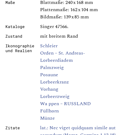
Blattmaße: 240 x 168 mm
Maße
Plattenmaße: 162 x 104 mm
Bildmaße: 139 x 85 mm
Singer 47566.
Kataloge
mit breitem Rand
Zustand
Schleier
Ikonographie
und Realien
Orden – St. Andreas-
Lorbeerdiadem
Palmzweig
Posaune
Lorbeerkranz
Vorhang
Lorbeerzweig
Wa ppen – RUSSLAND
Füllhorn
Münze
lat.: Nec viget quidquam simile aut
Zitate