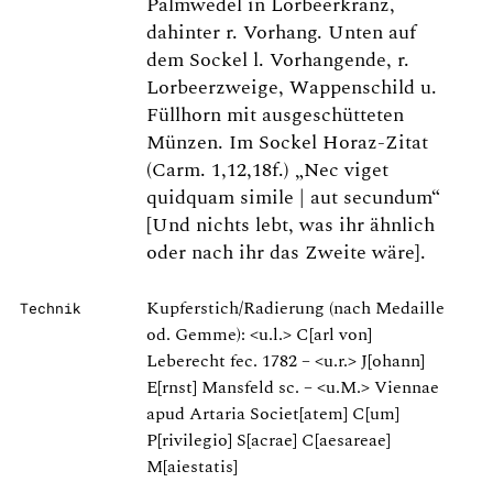
Palmwedel in Lorbeerkranz,
dahinter r. Vorhang. Unten auf
dem Sockel l. Vorhangende, r.
Lorbeerzweige, Wappenschild u.
Füllhorn mit ausgeschütteten
Münzen. Im Sockel Horaz-Zitat
(Carm. 1,12,18f.) „Nec viget
quidquam simile | aut secundum“
[Und nichts lebt, was ihr ähnlich
oder nach ihr das Zweite wäre].
Kupferstich/Radierung (nach Medaille
Technik
od. Gemme): <u.l.> C[arl von]
Leberecht fec. 1782 – <u.r.> J[ohann]
E[rnst] Mansfeld sc. – <u.M.> Viennae
apud Artaria Societ[atem] C[um]
P[rivilegio] S[acrae] C[aesareae]
M[aiestatis]