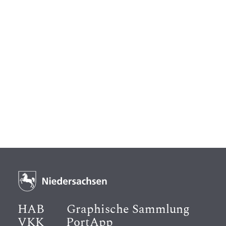
HAB
Graphische Sammlung
VKK
PortApp