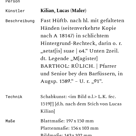
Person
Kilian, Lucas (Maler)
Künstler
Fast Hüftb. nach hl. mit gefalteten
Beschreibung
Händen (seitenverkehrte Kopie
nach A 18147) in schlichtem
Hintergrund-Rechteck, darin o. r.
„aetat[is] suae | 64.“ Unten 2zeil.
dt. Legende „M[agister]
BARTHOL: RÜLICH. | Pfarrer
und Senior bey den Barfüssern, in
Augsp. 1589.“ – U. r. „91“.
Schabkunst: <im Bild o.l.> L.K. fec.
Technik
1519[!] [d.h. nach dem Stich von Lucas
Kilian]
Blattmaße: 197 x 150 mm
Maße
Plattenmaße: 156 x 103 mm
Bildmaße: 143 x 102 mm