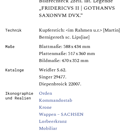
Bildrechteck 2zeil. lat. Legende
„FRIDERICVS II | GOTHANVS
SAXONVM DVX.“
Kupferstich: <im Rahmen u.r.> [Martin]
Technik
Bernigeroth sc. Lips[iae]
Blattmaße: 588 x 434 mm
Maße
Plattenmaße: 517 x 360 mm
Bildmaße: 470 x 352 mm
Weidler S.62.
Kataloge
Singer 29477.
Diepenbroick 22007.
Orden
Ikonographie
und Realien
Kommandostab
Krone
Wappen – SACHSEN
Lorbeerkranz
Mobiliar