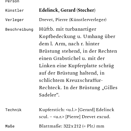
Person
Edelinck, Gerard (Stecher)
Künstler
Drevet, Pierre (Künstlerverleger)
Verleger
Hüftb. mit turbanartiger
Beschreibung
Kopfbedeckung u. Umhang über
dem l. Arm, nach r. hinter
Brüstung stehend, in der Rechten
einen Grabstichel u. mit der
Linken eine Kupferplatte schräg
auf der Brüstung haltend, in
schlichtem Kreuzschraffur-
Rechteck. In der Brüstung „Gilles
Sadeler“.
Kupferstich: <u.l.> [Gerard] Edelinck
Technik
scul. – <u.r.> [Pierre] Drevet excud.
Blattmaße: 322 x 212 (= Plr.) mm
Maße