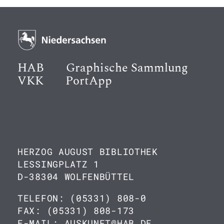
HAB
Graphische Sammlung
VKK
PortApp
HERZOG AUGUST BIBLIOTHEK
LESSINGPLATZ 1
D-38304 WOLFENBÜTTEL
TELEFON: (05331) 808-0
FAX: (05331) 808-173
E-MAIL: AUSKUNFT@HAB.DE