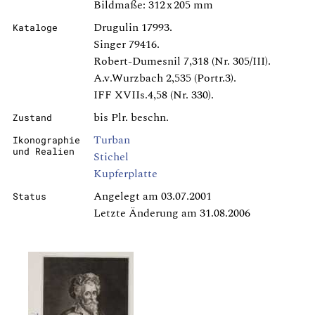
Bildmaße: 312 x 205 mm
Drugulin 17993.
Kataloge
Singer 79416.
Robert-Dumesnil 7,318 (Nr. 305/III).
A.v.Wurzbach 2,535 (Portr.3).
IFF XVIIs.4,58 (Nr. 330).
bis Plr. beschn.
Zustand
Turban
Ikonographie
und Realien
Stichel
Kupferplatte
Angelegt am 03.07.2001
Status
Letzte Änderung am 31.08.2006