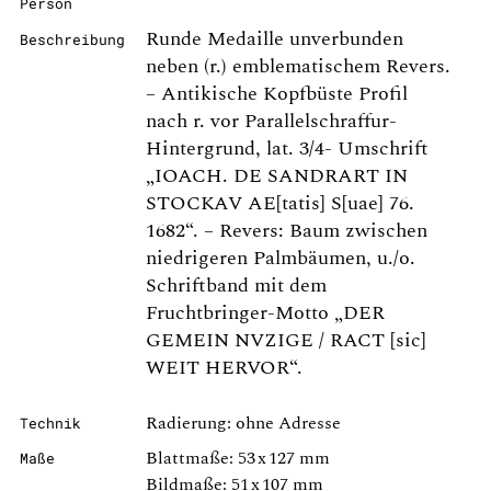
Person
Runde Medaille unverbunden
Beschreibung
neben (r.) emblematischem Revers.
– Antikische Kopfbüste Profil
nach r. vor Parallelschraffur-
Hintergrund, lat. 3/4- Umschrift
„IOACH. DE SANDRART IN
STOCKAV AE[tatis] S[uae] 76.
1682“. – Revers: Baum zwischen
niedrigeren Palmbäumen, u./o.
Schriftband mit dem
Fruchtbringer-Motto „DER
GEMEIN NVZIGE / RACT [sic]
WEIT HERVOR“.
Radierung: ohne Adresse
Technik
Blattmaße: 53 x 127 mm
Maße
Bildmaße: 51 x 107 mm