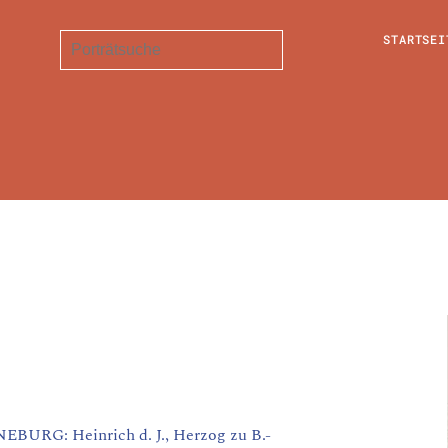
STARTSEI
G: Heinrich d. J., Herzog zu B.-