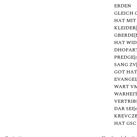
ERDEN
GLEICH 
HAT MIT
KLEIDER[n
GBERDE[
HAT WID
DHOFART
PREDGE[n
SANG ZV[
GOT HAT 
EVANGEL
WART VM
WARHEIT
VERTRIB
DAR SEI[n
KREVCZB
HAT GSC