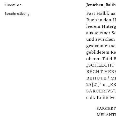
Jenichen, Balth
Künstler
Fast Halbf. na
Beschreibung
Buch in den H
leerem Hnterg
aus je einer Sc
und zwischen 
gespannten se
gebildetem Re
oberen Tafel B
„SCHLECHT V
RECHT HERR
BEHÜTE / M
25 [21]“ u. „
SARCERIVS“, 
6 dt. Knittelve
SARCERI
MELANTH