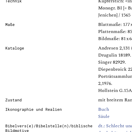
Kupferstich: <in 
Technik
Monogr. BI [= B
Jenichen] / 1565
Blattmaße: 177 
Maße
Plattenmaße: 85
Bildmaße: 81 x
Andresen 2,131 (
Kataloge
Drugulin 18189.
Singer 82929.
Diepenbroick 22
Porträtsammlun
2,1976.
Hollstein G.15A,
mit breitem Ra
Zustand
Buch
Ikonographie und Realien
Säule
dt.: Schlecht un
Bibelvers(e)/Bibelstelle(n)/biblische
Bildmotive