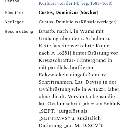
Person
Kurfürst von der Pf. (reg. 1583–1610)
Custos, Dominicus (Stecher)
Künstler
Custos, Dominicus (Künstlerverleger)
Verleger
Brustb. nach l. in Wams mit
Beschreibung
Umhang über der r. Schulter u.
Kette [= seitenverkehrte Kopie
nach A 16251] hinter Brüstung vor
Kreuzschraffur- Hintergrund in
mit parallelschraffierten
Eckzwickeln eingefaßtem ov.
Schriftrahmen. Lat. Devise in der
Ovalbrüstung wie in A 16251 (aber
ohne die dt. Version), ebenso die
lat. Ovalumschrift (aber am Schluß
„SEPT.“ aufgelöst als
„SEPTIMVS“ u. zusätzlich
Datierung „ao. M. D.XCV“).