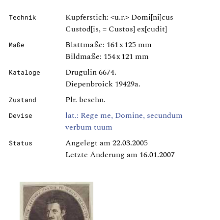
Kupferstich: <u.r.> Domi[ni]cus
Technik
Custod[is, = Custos] ex[cudit]
Blattmaße: 161 x 125 mm
Maße
Bildmaße: 154 x 121 mm
Drugulin 6674.
Kataloge
Diepenbroick 19429a.
Plr. beschn.
Zustand
lat.: Rege me, Domine, secundum
Devise
verbum tuum
Angelegt am 22.03.2005
Status
Letzte Änderung am 16.01.2007